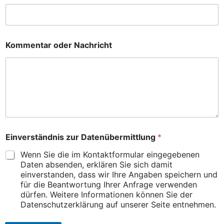
m
m
e
n
t
Kommentar oder Nachricht
a
r
T
e
l
e
f
o
n
n
Einverständnis zur Datenübermittlung
*
u
Wenn Sie die im Kontaktformular eingegebenen
m
m
Daten absenden, erklären Sie sich damit
e
einverstanden, dass wir Ihre Angaben speichern und
r
für die Beantwortung Ihrer Anfrage verwenden
N
dürfen. Weitere Informationen können Sie der
a
Datenschutzerklärung auf unserer Seite entnehmen.
c
h