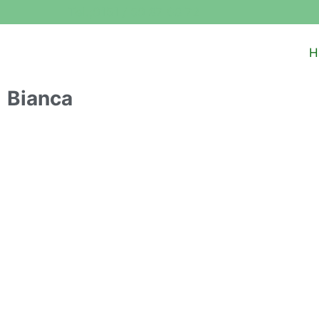
Tel.;0151 / 50 87 68 72
H
Bianca