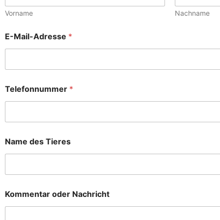
Vorname
Nachname
E-Mail-Adresse
*
N
Telefonnummer
*
a
c
h
r
i
c
Name des Tieres
h
t
N
a
m
e
Kommentar oder Nachricht
o
d